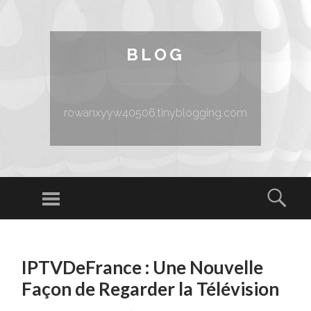
BLOG
rowanxyyw40506.tinyblogging.com
Menu
Sear
SKIP TO CONTENT
IPTVDeFrance : Une Nouvelle
Façon de Regarder la Télévision