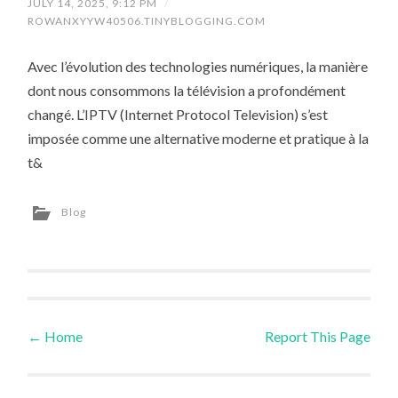
JULY 14, 2025, 9:12 PM
/
ROWANXYYW40506.TINYBLOGGING.COM
Avec l’évolution des technologies numériques, la manière
dont nous consommons la télévision a profondément
changé. L’IPTV (Internet Protocol Television) s’est
imposée comme une alternative moderne et pratique à la
t&
Blog
←
Home
Report This Page
Post navigation